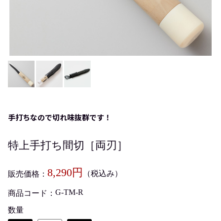
手打ちなので切れ味抜群です！
特上手打ち間切［両刃］
8,290円
（税込み）
販売価格
G-TM-R
商品コード
数量