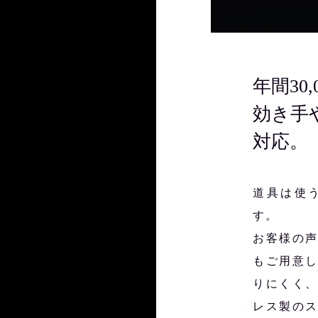
年間30
効き手
対応。
道具は使
す。
お客様の
もご用意
りにくく
レス製の