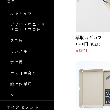
漁具
カキナイフ
アワビ・ウニ・サ
ザエ・ナマコ用
草取カギカマ
タコ用
1,760円
（税込み）
在庫切れ
ワカメ用
ホヤ用
ヤス［魚突き］
船上作業用
タモ
オイスタメント