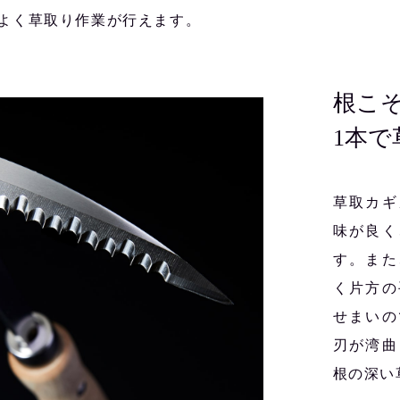
よく草取り作業が行えます。
根こ
1本
草取カギ
味が良く
す。また
く片方の
せまいの
刃が湾曲
根の深い