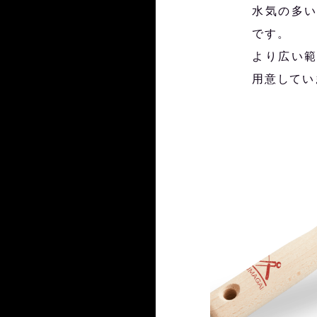
水気の多
です。
より広い
用意してい