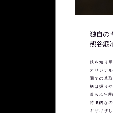
独自の
熊谷鍛
鉄を知り
オリジナ
園での草
柄は握り
造られた理
特徴的な
ギザギザ